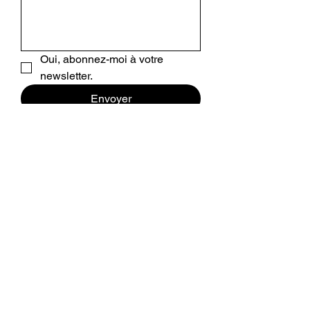
Oui, abonnez-moi à votre 
newsletter.
Envoyer
Doula pour la grossesse, le post-
partum et au-delà
Chloé Galland-Traube
1009 Pully (Vaud, Suisse)
chloe@mamastudio.ch